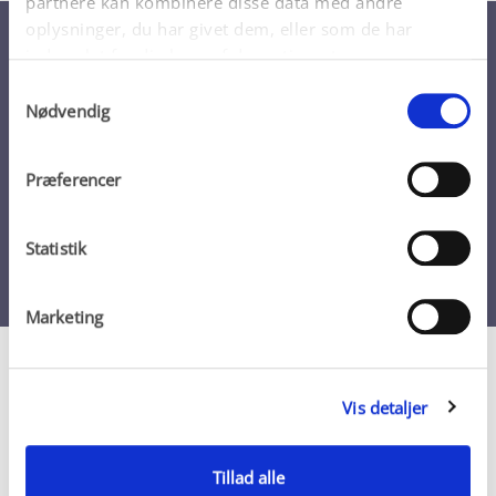
partnere kan kombinere disse data med andre
oplysninger, du har givet dem, eller som de har
indsamlet fra din brug af deres tjenester.
Forskning og udvikling
Samtykkevalg
Nødvendig
Vi fokuserer på vores forskning og udvikling for en 
bedre fremtid.
Præferencer
Statistik
Marketing
Vores videncenter
Vis detaljer
Tillad alle