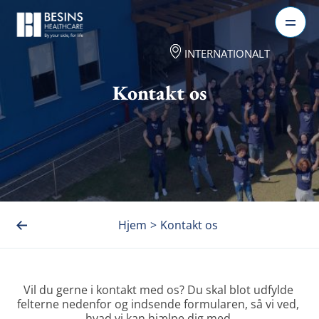
INTERNATIONALT
Kontakt os
Hjem
>
Kontakt os
Vil du gerne i kontakt med os? Du skal blot udfylde 
felterne nedenfor og indsende formularen, så vi ved, 
hvad vi kan hjælpe dig med.