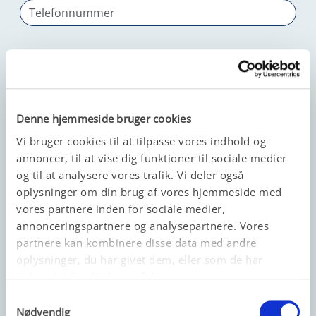
Behandlingsområde af interesse
Vælg fra menuen
Denne hjemmeside bruger cookies
Vi bruger cookies til at tilpasse vores indhold og
Type forespørgsel
*
annoncer, til at vise dig funktioner til sociale medier
og til at analysere vores trafik. Vi deler også
Vælg fra menuen
oplysninger om din brug af vores hjemmeside med
vores partnere inden for sociale medier,
annonceringspartnere og analysepartnere. Vores
Yderligere kommentarer/oplysninger
partnere kan kombinere disse data med andre
oplysninger, du har givet dem, eller som de har
indsamlet fra din brug af deres tjenester.
Samtykkevalg
Nødvendig